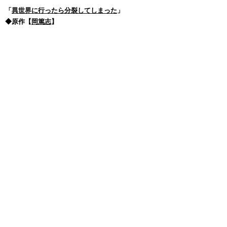
「
異世界に行ったら分裂してしまった
」
◆原作【
岡篤志
】
「
略奪ゲーム～こずえさんは他人の彼氏がお好き
～
」
◆原作【
上野詩織
】
「
不倫相手はハイスペ・カップル
」
◆原作【
上野詩織
】
「
最強メンヘラ女、復縁に人生賭ける
」
◆原作【
上野詩織
】
Blu-ray&DVD
「
ミギとダリ
」2月14日発売
「
盾の勇者の成り上がり
」
「
わたしの幸せな結婚
」
「
ライアー・ライアー
」
「
シャドーハウス
」