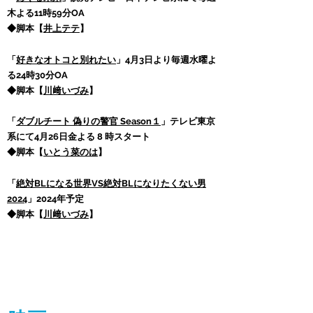
木よる11時59分OA
◆脚本【
井上テテ
】
「
好きなオトコと別れたい
」4月3日より毎週水曜よ
る24時30分OA
◆脚本【
川﨑いづみ
】
「
ダブルチート 偽りの警官 Season１
」テレビ東京
系にて4月26日金よる 8 時スタート
◆脚本【
いとう菜のは
】
「
絶対BLになる世界VS絶対BLになりたくない男
2024
」2024年予定
◆脚本【
川﨑いづみ
】