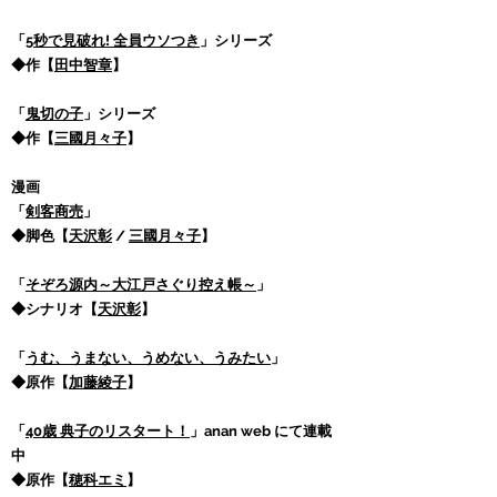
​
「
5秒で見破れ! 全員ウソつき
」シリーズ
◆作【
田中智章
】
「
鬼切の子
」シリーズ
◆作【
三國月々子
】
漫画
「
剣客商売
」
◆脚色【
天沢彰
/
三國月々子
】
「
そぞろ源内～大江戸さぐり控え帳～
」
◆シナリオ【
天沢彰
】
「
うむ、うまない、うめない、うみたい
」
◆原作【
加藤綾子
】
「
40歳 典子のリスタート！
」anan web にて連載
中
◆原作【
穂科エミ
】