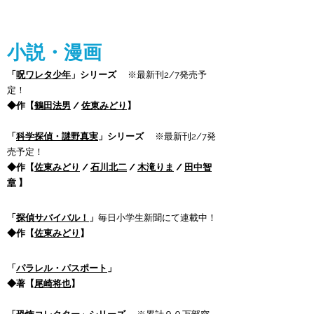
小説・漫画
「
呪ワレタ少年
」シリーズ
※最新刊2/7発売予
定！
◆作【
鶴田法男
/
佐東みどり
】
「
科学探偵・謎野真実
」シリーズ
※最新刊2/7発
売予定！
◆作【
佐東みどり
/
石川北二
/
木滝りま
/
田中智
章
】
「
探偵サバイバル！
」
毎日小学生新聞にて連載中！
◆作【
佐東みどり
】
「
パラレル・パスポート
」
◆著【
尾崎将也
】