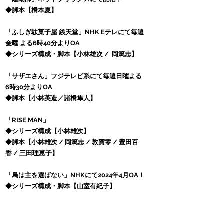
◆脚本【
橋本夏
】
「
ふしぎ駄菓子屋 銭天堂
」NHK Eテレにて毎週
金曜 よる6時40分よりOA
◆シリーズ構成・脚本【
小林雄次
/
岡篤志
】
「
サザエさん
」フジテレビ系にて毎週日曜よる
6時30分よりOA
◆脚本【
小林英造
／
諸橋隼人
】
「RISE MAN」
◆シリーズ構成【
小林雄次
】
◆脚本【
小林雄次
/
岡篤志
/
敦賀零
/
豊田百
香
/
三田理恵子
】
「
烏は主を選ばない
」NHKにて2024年4月OA！
◆シリーズ構成・脚本【
山室有紀子
】