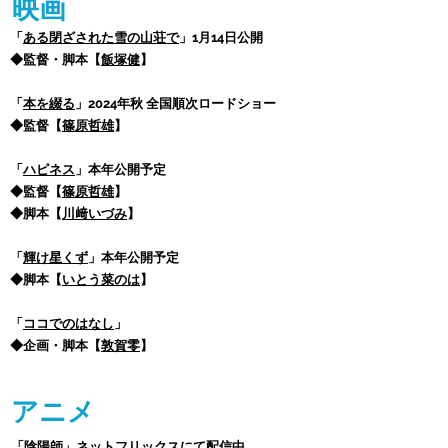
映画
「
ある閉ざされた雪の山荘で
」1月14日公開
◆監督・脚本【
飯塚健
】
「
本を綴る
」2024年秋 全国順次ロードショー
◆監督【
篠原哲雄
】
「
ハピネス
」本年公開予定
◆監督【
篠原哲雄
】
◆脚本【
川﨑いづみ
】
「
輝け星くず
」本年公開予定
◆脚本【
いとう菜のは
】
「
ココでのはなし
」
◆企画・脚本【
敦賀零
】
アニメ
「
陰陽師
」ネットフリックスにて配信中