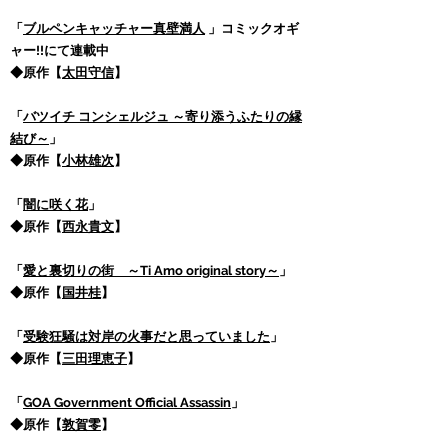
「
ブルペンキャッチャー真壁満人
」コミックオギ
ャー!!にて連載中
◆原作【
太田守信
】
「
バツイチ コンシェルジュ ～寄り添うふたりの縁
結び～
」
◆原作【
小林雄次
】
「
闇に咲く花
」
◆原作【
西永貴文
】
「
愛と裏切りの街 ～Ti Amo original story～
」
◆原作【
国井桂
】
「
受験狂騒は対岸の火事だと思っていました
」
◆原作【
三田理恵子
】
「
GOA Government Official Assassin
」
◆原作【
敦賀零
】