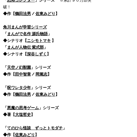
「
恐怖コレクター
」シリーズ
※累計９０万部突
破！
◆作【
鶴田法男
/
佐東みどり
】
角川まんが学習シリーズ
「
まんがで名作 源氏物語
」
◆シナリオ【
ニシモトマキ
】
「
まんが人物伝 紫式部
」
◆シナリオ
【
深谷しずく
】
「
天空ノ幻獣園
」シリーズ​
◆作【
田中智章
/
岡篤志
】
「
呪ワレタ少年
」シリーズ
◆作【
鶴田法男
/
佐東みどり
】
「
悪魔の思考ゲーム
」シリーズ
◆著【
大塩哲史
】
「
てのひら怪談 ずっとトモダチ
」
◆作【
佐東みどり
】