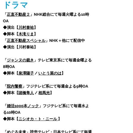
ドラマ
「
正直不動産２
」NHK総合にて毎週火曜よる10時
OA
◆演出【
川村泰祐
】
◆脚本【
木滝りま
】
「
正直不動産スペシャル
」NHK＋他にて配信中
◆演出【川村泰祐】
「
ジャンヌの裁き
」テレビ東京系にて毎週金曜よる
8時OA
◆脚本【
泉澤陽子
/
いとう菜のは
】
「
院内警察
」フジテレビ系にて毎週金よる9時OA
◆脚本【
諸橋隼人
/
相馬光
】
「
婚活1000本ノック
」フジテレビ系にて毎週水よ
る10時OA
◆脚本【
ニシオカ・ト・ニール
】
「
めぐる未来
」読売テレビ・日本テレビ系にて毎週