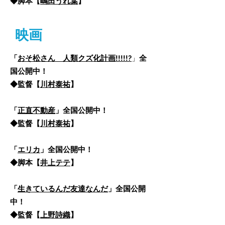
◆脚本【
嶋田うれ葉
】
映画
「​
おそ松さん 人類クズ化計画!!!!!?
」
全
国公開中！
​◆監督【
川村泰祐
】
「
正直不動産
」全国公開中！
​◆監督【
川村泰祐
】
「
エリカ
」全国公開中！
​◆脚本【
井上テテ
】
「
生きているんだ友達なんだ
」全国公開
中！
​◆監督【
上野詩織
】