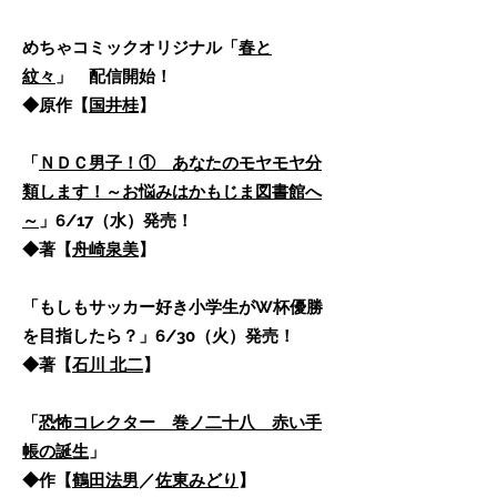
めちゃコミックオリジナル「
春と
紋々
」 配信開始！
◆原作【
国井桂
】
「
ＮＤＣ男子！① あなたのモヤモヤ分
類します！～お悩みはかもじま図書館へ
～
」6/17（水）発売！
​◆著【
舟崎泉美
】
「もしもサッカー好き小学生がW杯優勝
を目指したら？」6/30（火）発売！
◆著【
石川 北二
】
「
恐怖コレクター 巻ノ二十八 赤い手
帳の誕生
」
​◆作【
鶴田法男
／
佐東みどり
】