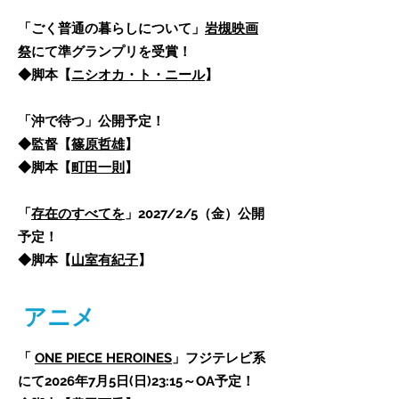
「ごく普通の暮らしについて」
岩槻映画
祭
にて準グランプリを受賞！
◆脚本【
ニシオカ・ト・ニール
】
「沖で待つ」公開予定！
◆監督【
篠原哲雄
】
​◆脚本【
町田一則
】​
「
存在のすべてを
」2027/2/5（金）公開
予定！
​◆脚本【
山室有紀子
】
アニメ
「
ONE PIECE HEROINES
」フジテレビ系
にて2026年7月5日(日)23:15～OA予定！