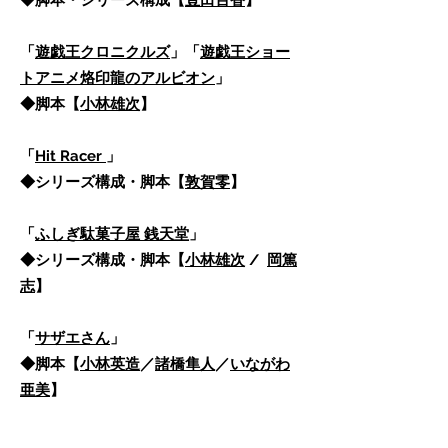
​◆
脚本・シリーズ構成【
豊田百香
】
「
遊戯王クロニクルズ
」「
遊戯王ショー
トアニメ烙印龍のアルビオン
」
◆脚本【
小林雄次
】
「
Hit Racer
」
◆シリーズ構成・脚本【
敦賀零
】
「
ふしぎ駄菓子屋 銭天堂
」
◆シリーズ構成・脚本【
小林雄次
/
岡篤
志
】
「
サザエさん
」
​◆脚本【
小林英造
／
諸橋隼人
／
いながわ
亜美
】