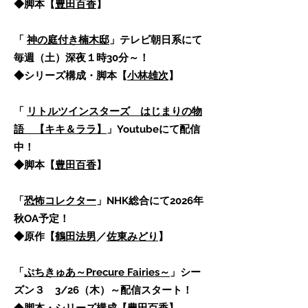
◆脚本【
豊田百香
】
「
神の庭付き楠木邸
」テレビ朝日系にて
毎週（土）深夜１時30分～！
◆シリーズ構成・脚本【
小林雄次
】
「
リトルツインスターズ はじまりの物
語 【キキ＆ララ】
」Youtubeにて配信
中！
◆脚本【
豊⽥百⾹
】
「
恐怖コレクター
」NHK総合にて2026年
秋OA予定！
​◆原作【
鶴田法男
／
佐東みどり
】​
「
ぷちきゅあ～Precure Fairies～
」シー
ズン３ 3/26（木）～配信スタート！