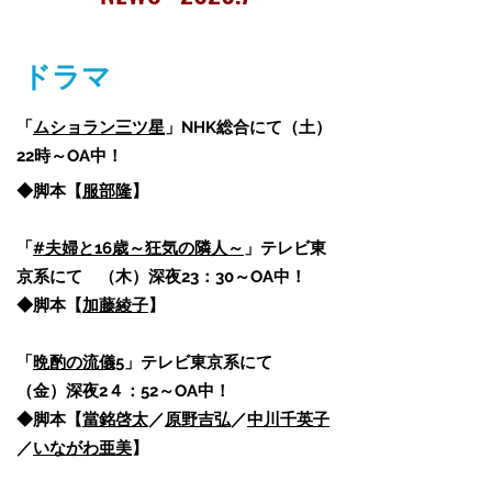
ドラマ
「
ムショラン三ツ星
」NHK総合にて（土）
22時～OA中！
◆脚本【
服部隆
】
「
#夫婦と16歳～狂気の隣人～
」テレビ東
京系にて （木）深夜23：30～OA中！​
◆脚本【
加藤綾子
】
「
晩酌の流儀5
」テレビ東京系にて
（金）深夜2４：52～OA中！​
◆脚本【
當銘啓太
／
原野吉弘
／
中川千英子
／
いながわ亜美
】