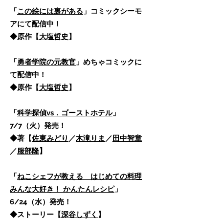
「
この絵には裏がある
」コミックシーモ
アにて配信中！
◆原作【
大塩哲史
】
「
勇者学院の元教官
」めちゃコミックに
て配信中！
◆原作【
大塩哲史
】
「
科学探偵vs．ゴーストホテル
」
7/7（火）発売！
◆著【
佐東みどり
／
木滝りま
／
田中智章
／
服部隆
】
「
ねこシェフが教える はじめての料理
みんな大好き！ かんたんレシピ
」
6/24（水）発売！
◆ストーリー【
深谷しずく
】