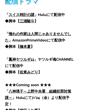
配信ドラマ
「
スイス時計の謎
」Huluにて配信中
◆脚本【
三浦駿斗
】
「
憧れの作家は人間じゃありませんでし
た
」AmazonPrimeVideo
にて配信中
​◆脚本【
橋本夏
】
「
鳳神ヤツルギ11
」ヤツルギ魂CHANNEL
にて配信中
◆脚本【
佐東みどり
】
★★★Coming soon ★★★
「
八神瑛子～上野中央署 組織犯罪対策
課～
」Huluにて7/24（金）より配信予
定！