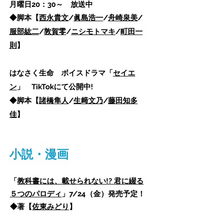
月曜日20：30～ 放送中
◆脚本【
西永貴文
/
眞島浩一
/
舟崎泉美
/
服部紘二
/
敦賀零
/
ニシモトマキ
/
町田一
則
】
はなさく生命 ボイスドラマ「
セイエ
ン
」 TikTokにて公開中!
◆脚本【
諸橋隼人
/
生﨑文乃
/
藤田知多
佳
】
小説・漫画
「
教科書には、載せられない!? 君に綴る
５つのパロディ
」7/24（金）発売予定！
◆著【
佐東みどり
】