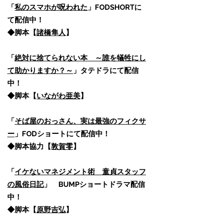
「
私のスマホが呪われた
」FODSHORTに
て配信中！
​◆脚本【
諸橋隼人
】
「
絶対に捨てられない本 ～誰を犠牲にし
て助かりますか？～
」タテドラにて配信
中！
◆脚本【
いながわ亜美
】
「
そば屋のおっさん、実は最強のフィクサ
ー
」FODショートにて配信中！
◆脚本協力【
敦賀零
】
「
イケないマネジメント術 童貞スタッフ
の風俗日記
」 BUMPショートドラマ配信
中！
​◆脚本【
原野吉弘
】