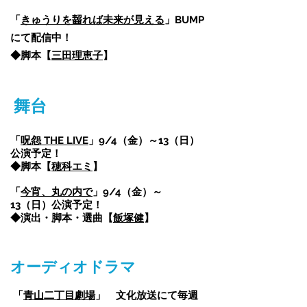
「
きゅうりを齧れば未来が見える
」BUMP
にて配信中！
◆脚本【
三田理恵子
】
舞台
​「
呪怨 THE LIVE
」9/4（金）～13（日）
公演予定！
​◆脚本
【
穂科エミ
】
「
今宵、丸の内で
」9/4（金）～
13（日）公演予定！
​◆演出・脚本・選曲【
飯塚健
】
​オーディオドラマ
「
青山二丁目劇場
」
文化放送にて毎週