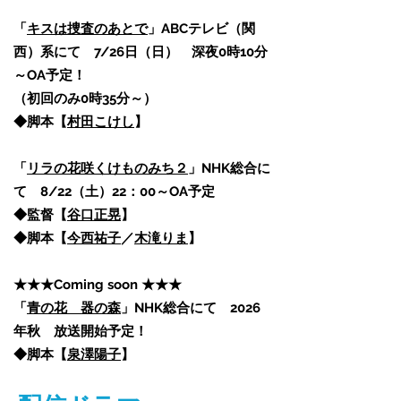
「
キスは捜査のあとで
」ABCテレビ（関
西）系にて 7/26日（日） 深夜0時10分
～OA予定！
（初回のみ0時35分～）
◆脚本【
村田こけし
】
「
リラの花咲くけものみち２
」NHK総合に
て 8/22（土）22：00～OA予定
​◆監督【
谷口正晃
】
◆脚本【
今西祐子
／
木滝りま
】
★★★Coming soon ★★★
「
青の花 器の森
」NHK総合にて 2026
年秋 放送開始予定！
◆脚本【
泉澤陽子
】