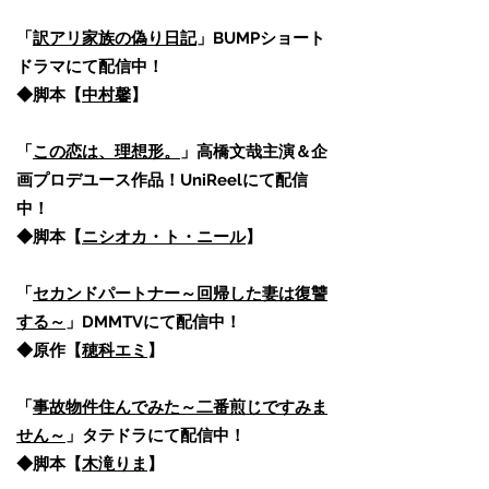
「
訳アリ家族の偽り日記
」BUMPショート
ドラマにて配信中！
​◆脚本【
中村馨
】​​
「
この恋は、理想形。
」高橋文哉主演＆企
画プロデユース作品！UniReelにて配信
中！
​◆脚本【
ニシオカ・ト・ニール
】
「
セカンドパートナー～回帰した妻は復讐
する～
」DMMTVにて配信中！
◆原作【
穂科エミ
】
「
事故物件住んでみた～二番煎じですみま
せん～
」タテドラにて配信中！
◆脚本【
木滝りま
】