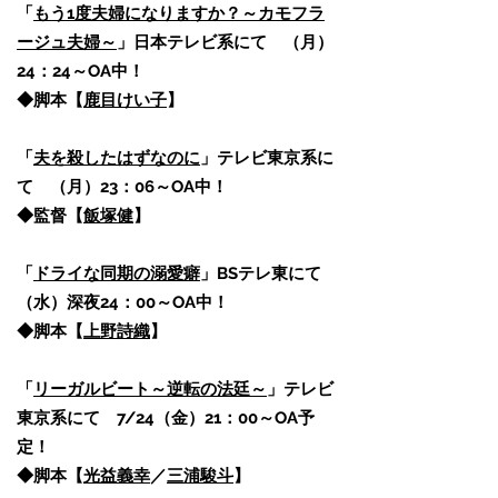
「
もう1度夫婦になりますか？～カモフラ
ージュ夫婦～
」日本テレビ系にて （月）
24：24～OA中！
◆脚本【
鹿目けい子
】
「
夫を殺したはずなのに
」テレビ東京系に
て （月）23：06～OA中！
​◆監督【
飯塚健
】
「
ドライな同期の溺愛癖
」BSテレ東にて
（水）深夜24：00～OA中！
​◆脚本【
上野詩織
】
「
リーガルビート～逆転の法廷～
」テレビ
東京系にて 7/24（金）21：00～OA予
定！
◆脚本【
光益義幸
／
三浦駿斗
】