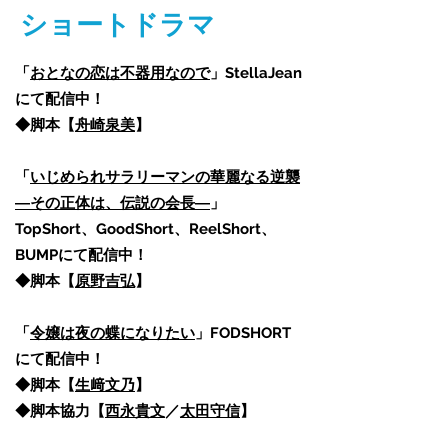
​ショートドラマ
「
おとなの恋は不器用なので
」StellaJean
にて配信中！
◆脚本【
舟崎泉美
】
「
いじめられサラリーマンの華麗なる逆襲
―その正体は、伝説の会⻑―
」
TopShort、GoodShort、ReelShort、
BUMPにて配信中！
◆脚本【
原野吉弘
】
「
令嬢は夜の蝶になりたい
」
FODSHORT
にて配信中！
◆脚本【
生﨑文乃
】
​◆脚本協力【
西永貴文
／
太田守信
】