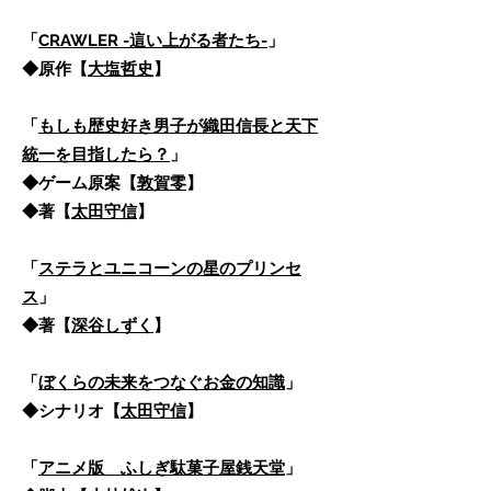
「
CRAWLER -這い上がる者たち-
」
◆原作【
大塩哲史
】
「
もしも歴史好き男子が織田信長と天下
統一を目指したら？
」
​◆ゲーム原案【
敦賀零
】
◆著【
太田守信
】
「
ステラとユニコーンの星のプリンセ
ス
」
​◆著【
深谷しずく
】
「
ぼくらの未来をつなぐお金の知識
」
​◆シナリオ【
太田守信
】
「
アニメ版 ふしぎ駄菓子屋銭天堂
」