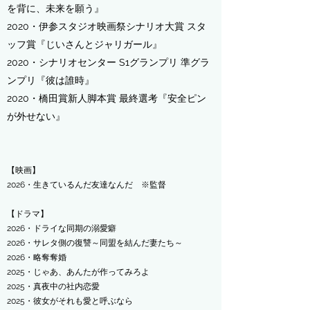
を背に、未来を願う』
2020・伊参スタジオ映画祭シナリオ大賞 スタ
ッフ賞『じいさんとジャリガール』
2020・シナリオセンター S1グランプリ 準グラ
ンプリ『彼は誰時』
​2020・橋田賞新人脚本賞 最終選考『安全ピン
が外せない』
【映画】
2026・生きているんだ友達なんだ ※監督
​【ドラマ】
​2026・ドライな同期の溺愛癖
2026・サレタ側の復讐～同盟を結んだ妻たち～
2026・略奪奪婚
​2025・じゃあ、あんたが作ってみろよ
​2025・真夜中の社内恋愛
​2025・彼女がそれも愛と呼ぶなら