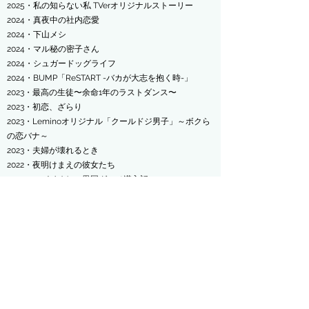
​2025・私の知らない私 TVerオリジナルストーリー
2024・真夜中の社内恋愛
​2024・下山メシ
​2024・マル秘の密子さん
2024・シュガードッグライフ
​2024・BUMP「ReSTART -バカが大志を抱く時-」
​2023・最高の生徒〜余命1年のラストダンス〜
2023・初恋、ざらり
2023・Leminoオリジナル「クールドジ男子」～ボクら
の恋バナ～
​2023・夫婦が壊れるとき
2022・夜明けまえの彼女たち
2022・スパイめし～異国グルメ潜入記～
2022・お父さん、私、この人と結婚します！ ※脚本
協力
2022・イケメン共よ メシを喰え
【オーディオドラマ】
2026・NHK-FM放送
青春アドベンチャー「雪のスケ
ッチブック」
2024・NHK-FM放送 青春アドベンチャー「風のスケッ