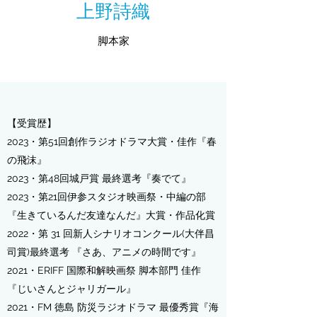
上野詩織
脚本家
【受賞歴】
2023・
第51回創作ラジオドラマ大賞・
佳作『春
の飛沫』
2023・第48回城戸賞 最終選考『奏でて』
2023・第21回伊参スタジオ映画祭・中編の部
『生きているんだ友達なんだ』大賞・作品化賞
2022・第 31 回新人シナリオコンクール(大伴昌
司賞)最終選考 『さあ、アニメの時間です』
2021・ERIFF 国際和解映画祭 脚本部門 佳作
『じいさんとジャリガール』
2021・FM 徳島 防災ラジオドラマ 最優秀賞『海