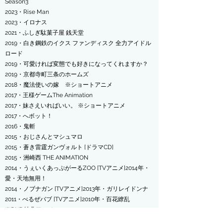
Season3
​2023・Rise Man
​2023・イロナス
​2021・ふしぎ駄菓子屋 銭天堂
2019・白き鋼鉄のイクス ファンディスク 全力アイドル
ロード
2019・
可愛ければ変態でも好きになってくれますか？
2019・
京都寺町三条のホームズ
2018・
魔法使いの嫁 ※ショートアニメ
2017・王様ゲームThe Animation
2017・妹さえいればいい。 ※ショートアニメ
2017・へボット！
2016・鬼斬
2015・おじさんとマシュマロ
2015・蒼き雷霆ガンヴォルト [ドラマCD]
2015・洲崎西 THE ANIMATION
2014・うぇいくあっぷがーるZOO [TVアニメ]
2014年・
愛・天地無用！
2014・ノブナガン [TVアニメ]
2013年・ガリレイドンナ
2011・べるぜバブ [TVアニメ]
2010年・百花繚乱
※DVD特典アニメ
2010・『星くず☆うぃっちメルル』『MASCHERA 〜堕