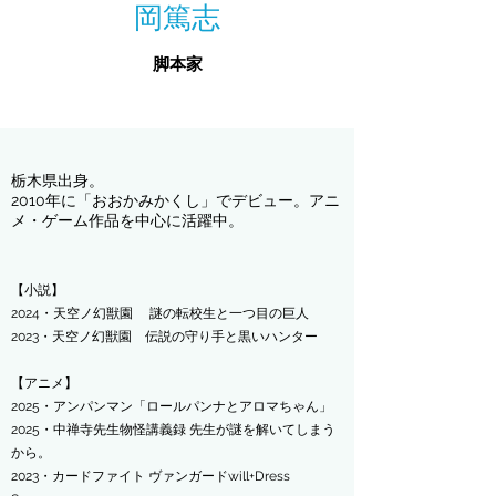
岡篤志
脚本家
栃木県出身。
2010年に「おおかみかくし」でデビュー。アニ
メ・ゲーム作品を中心に活躍中。
【小説】
2024・天空ノ幻獣園 謎の転校生と一つ目の巨人
​2023・天空ノ幻獣園 伝説の守り手と黒いハンター
【アニメ】
2025・アンパンマン「ロールパンナとアロマちゃん」
2025・中禅寺先生物怪講義録 先生が謎を解いてしまう
から。
2023・カードファイト ヴァンガードwill+Dress