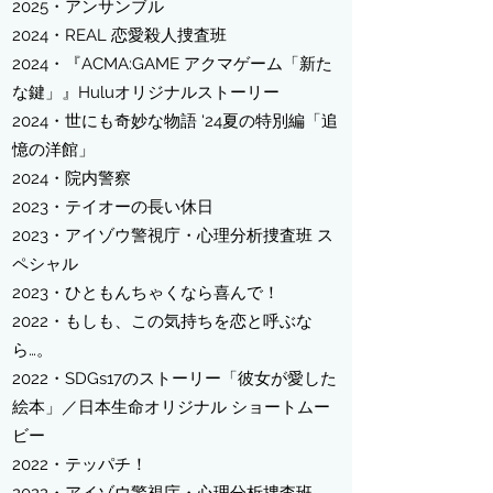
​2025・アンサンブル
2024・
REAL
恋愛殺人捜査班
2024・『ACMA:GAME アクマゲーム「新た
な鍵」』Huluオリジナルストーリー
2024・世にも奇妙な物語 '24夏の特別編「追
憶の洋館」
2024・院内警察
​2023・テイオーの長い休日
2023・アイゾウ警視庁・心理分析捜査班 ス
ペシャル
2023・ひともんちゃくなら喜んで！
2022・もしも、この気持ちを恋と呼ぶな
ら…。
​2022・SDGs17のストーリー「彼女が愛した
絵本」／日本生命オリジナル ショートムー
ビー
​2022・テッパチ！