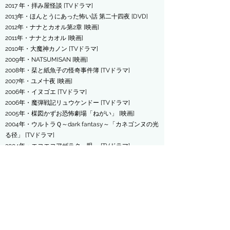
2017 年・拝み屋怪談
[TVドラマ]
2013年・ほんとうにあった怖い話 第二十四夜 [DVD]
2012年・ナナとカオル第2章 [映画]
2011年・ナナとカオル [映画]
2010年・大魔神カノン [TVドラマ]
2009年・NATSUMISAN [映画]
2008年・栞と紙魚子の怪奇事件簿 [TVドラマ]
2007年・ユメ十夜 [映画]
2006年・イヌゴエ [TVドラマ]
2006年・魔弾戦記リュウケンドー [TVドラマ]
2005年・楳図かずお恐怖劇場「ねがい」 [映画]
2004年・ウルトラＱ～dark fantasy～「カネゴンヌの光
る径」 [TVドラマ]
2004年・エコエコアザラク～眼～ [TVドラマ]
2003年・チェーン [映画]
2003年・武勇伝 [映画]
2001年・Happy!Happy! [TVドラマ]
2000年・蛇女 [映画]
2000年・HeartBeat [TVドラマ]
2000年・サタデー・ナイトメア～のろいのサマーバケ
ーション [OV]