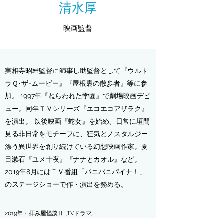
清水厚
映画監督
実相寺昭雄監督に師事し助監督として『ウルト
ラＱ･ザ･ムービー』『屋根裏の散歩者』等に参
加。 1997年『ねらわれた学園』で劇場映画デビ
ュー。同年ＴＶシリーズ『エコエコアザラク』
を演出。 以後映画『蛇女』を始め、日常に垣間
見る非日常をモチーフに、狂気とノスタルジー
漂う異世界を創り続けている幻想映画作家。夏
目漱石『ユメ十夜』『ナナとカオル』など。
2019年8月にはＴＶ番組「パニパニパイナ！」
のステージショーで作・演出を務める。
2019年・拝み屋怪談Ⅱ
[TVドラマ]