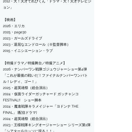
2012・大！天才てれびくん「ドラマ・大！天才テレビジ
ョン」
【映画】
​2026・エリカ
​2025・page30
​2023・ガールズドライブ
2023・退屈なエンドロール（※監督脚本）
2015・イニシエーション・ラブ
【特撮ドラマ／特撮舞台／特撮アニメ】
​2026・ナンバーワン戦隊ゴジュウジャーショー第4弾
「これが最後の戦いだ！ファイナルナンバーワンバト
ル！レディ、ゴー！」
​2025・超英雄祭（総合演出）
2024・仮面ライダーガッチャード ガッチャンコ
FESTIVAL!! ショー脚本
2024・魔進戦隊キラメイジャー「ヨドンナ THE
FINAL」
[配信ドラマ]
2024・超英雄祭（総合演出）
2023・王様戦隊キングオージャーショー シリーズ第1弾
「シアターＧロッソに現る！！」