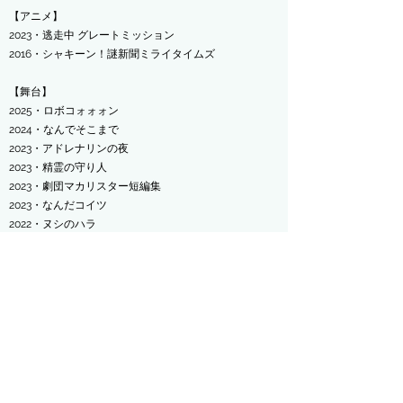
【アニメ】
​2023・逃走中 グレートミッション
2016・シャキーン！謎新聞ミライタイムズ
【舞台】
​2025・ロボコォォォン
​2024・なんでそこまで
2023・アドレナリンの夜
2023・精霊の守り人
​2023・劇団マカリスター短編集
​2023・なんだコイツ
2022・ヌシのハラ
​2022・舞台「六番目の小夜子」 ※演出
2020・かかりがかり
2020・天才てれびくん the STAGE〜てれび戦士
REBORN〜
2017・同窓会ディスコ
2017・井上テテプロデュースLIVE『楽しいショー』
2016・Grand Stage
2016・僕∈∈君（僕は君にぞくぞくする）
2016・LIVE ACT『BLAZBLUE ～CONTINUUM SHIFT