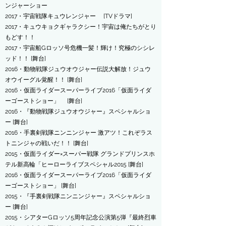
ンジャーショー
2017・宇宙戦隊キュウレンジャー [TVドラマ]
2017・キュウキョクギャラクシー！宇宙は俺たちがとり
もどす！！
2017・宇宙船Gロッソ号危機一髪！輝け！究極のシシレ
ッド！！ [舞台]
2016・動物戦隊ジュウオウジャー伝説大解放！ジュウ
オウイーグル覚醒！！ [舞台]
2016・仮面ライダースーパーライブ2016「仮面ライダ
ーゴーストショー」 [舞台]
2016・『動物戦隊ジュウオウジャー』スペシャルショ
ー [舞台]
2016・手裏剣戦隊ニンニンジャー 激アツ！これぞラス
トニンジャの戦いだ！！ [舞台]
2015・仮面ライダー×スーパー戦隊 グランドプリンスホ
テル新高輪「ヒーローライブスペシャル2015 [舞台]
2016・仮面ライダースーパーライブ2016「仮面ライダ
ーゴーストショー」 [舞台]
2015・『手裏剣戦隊ニンニンジャー』スペシャルショ
ー [舞台]
2015・シアターGロッソ5周年記念公演第5弾『最終烈車