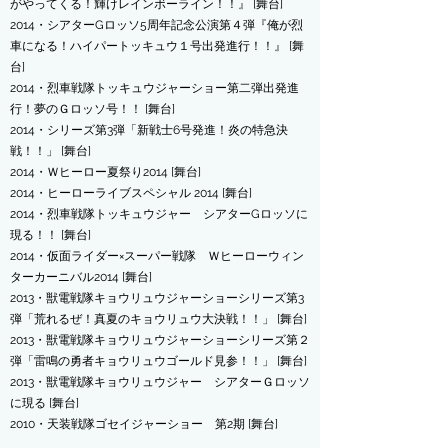
がやってくる！輝けレインボーライン！！』 [舞台]
2014・シアターGロッソ5周年記念公演第４弾『俺が烈
車になる！ハイパートッキュウ１号出発進行！！』 [舞
台]
2014・烈車戦隊トッキュウジャーショー第二弾出発進
行！夢のＧロッソ号！！ [舞台]
2014・シリーズ第3弾「新戦士6号発進！炎の特急決
戦！！」 [舞台]
2014・Ｗヒーロー夏祭り2014 [舞台]
2014・ヒーローライブスペシャル 2014 [舞台]
2014・烈車戦隊トッキュウジャー シアターGロッソに
現る！！ [舞台]
2014・仮面ライダー×スーパー戦隊 Ｗヒーローウィン
ターカーニバル2014 [舞台]
2013・獣電戦隊キョウリュウジャーショーシリーズ第3
弾「荒れるぜ！真夏のキョウリュウ大決戦！！」 [舞台]
2013・獣電戦隊キョウリュウジャーショーシリーズ第２
弾「雷鳴の勇者キョウリュウゴールド見参！！」 [舞台]
2013・獣電戦隊キョウリュウジャー シアターＧロッソ
に現る [舞台]
2010・天装戦隊ゴセイジャーショー 第2期 [舞台]