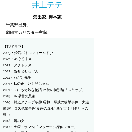
井上テテ
演出家
,
脚本家
千葉県
出身。
劇団マカリスター
主宰。
【TVドラマ】
​2025・婚活バトルフィールド37
2024・めぐる未来
2023・アクトレス
2022・あせとせっけん
​2021・顔だけ先生
2021・私の正しいお兄ちゃん
2021
・世
にも奇妙な物語 ’2
1秋の特別編「スキップ」
2019・W県警の悲劇
2019・報道スクープ映像 昭和・平成の衝撃事件！大追
跡SP「ロス銃撃事件“疑惑の真相” 新証言！刑事たちの
戦い」
2018・噂の女
2017・土曜ドラマ24「マッサージ探偵ジョー」