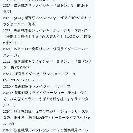
2023・魔進戦隊キラメイジャー「ヨドンナ3」
[配信ド
ラマ]
2022・50×45 感謝祭 Anniversary LIVE & SHOW ※キャ
ラクターパート脚本
​2022・機界戦隊ゼンカイジャーショーシリーズ第4弾！
「全開！！痛快！？まさかの展カイ！！#Gロッソ 最後
の戦い！！」
2021・Wヒーロー夏祭り2021「仮面ライダースーパー
ステージ」
2021・魔進戦隊キラメイジャー「ヨドンナ」「ヨドンナ
２」
[配信ドラマ]
​2020・仮面ライダーゼロワン ショートアニメ
EVERYONE’S DAILY LIFE
2020・魔進戦隊キラメイジャー
[TVドラマ]
2020・魔進戦隊キラメイジャーショー 第2弾「今こ
そ、みんなでキラメこうぜ！奇跡を起こすキラメンタ
ル！！」
2019・騎士竜戦隊リュウソウジャーショーシリーズ第
２弾、第４弾 [舞台]
2018年・ヒーローライブスペシャ
ル2018
2018・快盗戦隊ルパンレンジャーＶＳ警察戦隊パトレ