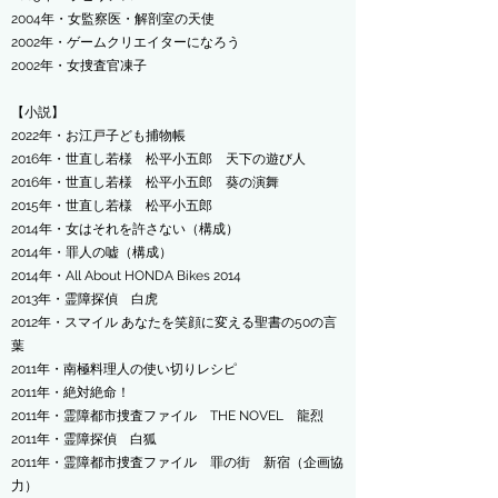
2004年・女監察医・解剖室の天使
2002年・ゲームクリエイターになろう
2002年・女捜査官凍子
【小説】
2022年・お江戸子ども捕物帳
2016年・世直し若様 松平小五郎 天下の遊び人
2016年・世直し若様 松平小五郎 葵の演舞
2015年・世直し若様 松平小五郎
2014年・女はそれを許さない（構成）
2014年・罪人の嘘（構成）
2014年・All About HONDA Bikes 2014
2013年・霊障探偵 白虎
2012年・スマイル あなたを笑顔に変える聖書の50の言
葉
2011年・南極料理人の使い切りレシピ
2011年・絶対絶命！
2011年・霊障都市捜査ファイル THE NOVEL 龍烈
2011年・霊障探偵 白狐
2011年・霊障都市捜査ファイル 罪の街 新宿（企画協
力）