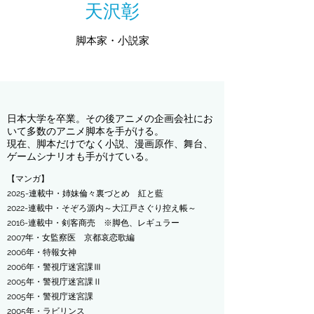
天沢彰
脚本家・小説家
日本大学を卒業。その後アニメの企画会社にお
いて多数のアニメ脚本を手がける。
現在、脚本だけでなく小説、漫画原作、舞台、
ゲームシナリオも手がけている。
【マンガ】
​2025-連載中・姉妹倫々裏づとめ 紅と藍
2022-連載中・そぞろ源内～大江戸さぐり控え帳～
2016-連載中・剣客商売 ※脚色、レギュラー
2007年・女監察医 京都哀恋歌編
2006年・特報女神
2006年・警視庁迷宮課Ⅲ
2005年・警視庁迷宮課Ⅱ
2005年・警視庁迷宮課
2005年・ラビリンス