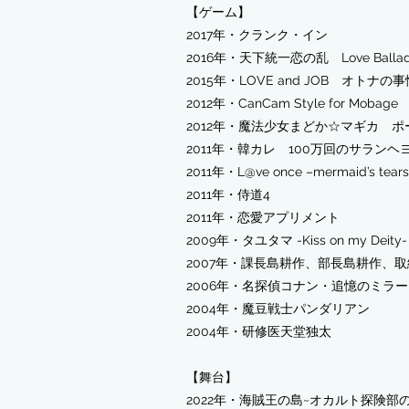
【ゲーム】
2017年・クランク・イン
2016年・天下統一恋の乱 Love Balla
2015年・LOVE and JOB オトナの
2012年・CanCam Style for Mobage
2012年・魔法少女まどか☆マギカ 
2011年・韓カレ 100万回のサランヘ
2011年・L@ve once –mermaid’s tear
2011年・侍道4
2011年・恋愛アプリメント
2009年・タユタマ -Kiss on my Deity
2007年・課長島耕作、部長島耕作、
2006年・名探偵コナン・追憶のミラ
2004年・魔豆戦士パンダリアン
2004年・研修医天堂独太
【舞台】
​2022年・海賊王の島~オカルト探険部