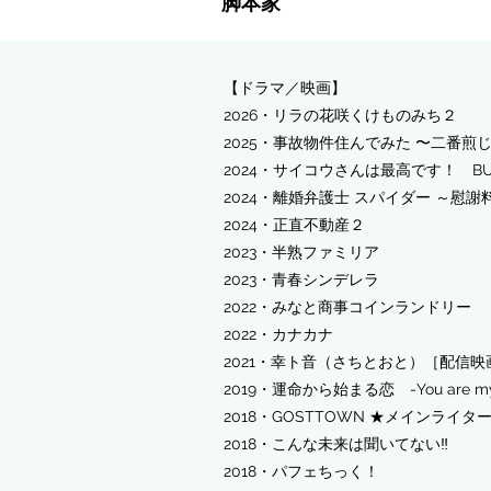
​脚本家
【ドラマ／映画】
2026・リラの花咲くけものみち２
2025・事故物件住んでみた 〜二番
​2024・サイコウさんは最高です！ B
2024・離婚弁護士 スパイダー ～慰謝
2024・正直不動産２
​2023・半熟ファミリア
​2023・青春シンデレラ
​2022・みなと商事コインランドリー
2022・カナカナ
2021・幸ト音（さちとおと）［配信映
2019・運命から始まる恋 -You are my 
2018・GOSTTOWN ★メインライタ
2018・こんな未来は聞いてない‼
2018・パフェちっく！