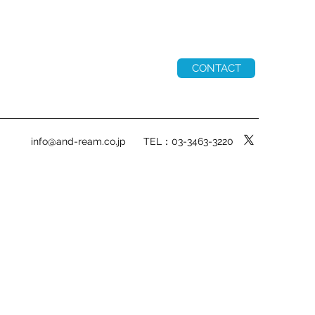
CONTACT
info@and-ream.co.jp
TEL：03-3463-3220