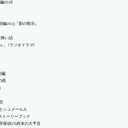
2018
別編2013『影の暗示』
た怖い話
」 [ラジオドラマ]
後編
の罠
編
言
ルとシュメール人
E ストーリーブック
学探偵VS終末の大予言​