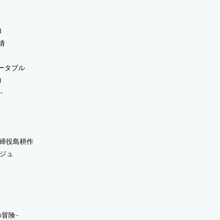
d
事情
ポータブル
ヨ
s-
-
取締役島耕作
ージュ
の冒険~