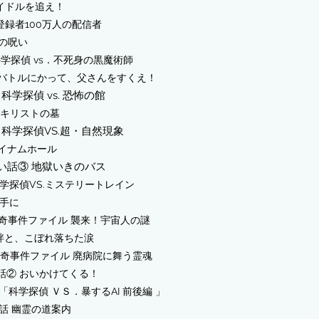
アイドルを追え！
登録者100万人の配信者
ナの呪い
科学探偵 vs．不死身の黒魔術師
大バトルにかって、父さんをすくえ！
4
科学探偵 vs. 恐怖の館
だキリストの墓
科学探偵VS.超・自然現象
レイナムホール
い話③ 地獄いきのバス
学探偵VS.ミステリートレイン
の手に
 怪奇事件ファイル 襲来！宇宙人の謎
との絆と、こぼれ落ちた涙
 怪奇事件ファイル 廃病院に舞う霊魂
話② おいかけてくる！
9「科学探偵 ＶＳ．暴するAI 前後編 」
い話 幽霊の道案内