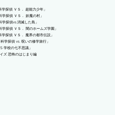
科学探偵 ＶＳ． 超能力少年」
科学探偵 ＶＳ． 妖魔の村」
科学探偵vs.消滅した島」
「科学探偵 ＶＳ． 闇のホームズ学園」
「科学探偵 ＶＳ． 魔界の都市伝説」
科学探偵 vs. 呪いの修学旅行」
VS 学校の七不思議」
ライズ 恐怖のはじまり編