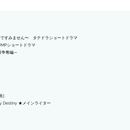
煎じですみません〜 タテドラショートドラマ
UMPショートドラマ
料争奪編～
画］
Destiny
★メインライター
ー