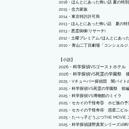
2018・ほんとにあった怖い話 夏の特別編
2015・念力家族
2014・東京特許許可局
2013・ほんとにあった怖い話 夏の特
2013・悪霊病棟(リサーチ)
2012・土曜プレミアム/ほんとにあっ
2010・青山二丁目劇場「コンシェルジュ
【小説】
​2026・
科学探偵VS
ゴーストホテル
​2026・科学探偵VS死霊の学園祭 
2025・Vチューバー探偵団 闇バイト
​2025・科学探偵VS死霊の学園祭 前
​2025・
科学探偵VS博物館のミイラ
​2025・セカイの千怪奇⑤ ホピ族の予
2025・セカイの千怪奇④ 惑星二ビ
​2025・たべっ子どうぶつTHE MOVI
2025・科学探偵謎野真実シリーズ16科