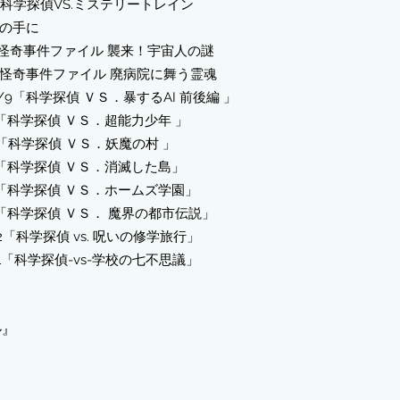
2 科学探偵VS.ミステリートレイン
れの手に
怪
奇事件ファイル 襲来！宇宙人の謎
 怪奇事件ファイル 廃病院に舞う霊魂
9「科学探偵 ＶＳ．暴するAI 前後編 」
7「科学探偵 ＶＳ．超能
力少年 」
6「科学探偵 ＶＳ．妖魔の村 」
5「科学探偵 ＶＳ．消滅した島」
4「科学探偵 ＶＳ．ホームズ学園」
3「科学探偵 ＶＳ． 魔界の都市伝説」
「科学探偵 vs. 呪いの修学旅行」
1「科学探偵-vs-学校の七不思議」
ル』