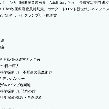
！」シカゴ国際児童映画祭「Adult Jury Prize」長編実写部門
ｓＦfes映画祭審査員特別賞、カナダ・トロント新世代シネマフェ
ィバルきょうとグランプリ・観客賞
後編
前編
6科学探偵VS終末の大予言
一つ目の巨人
 科学探偵 vs．不死身の黒魔術師
手と黒いハ
ン
ター
き 恐怖のゾンビ遊園地
科学探偵 vs. 恐怖の館
科学探偵VS.超・自然現象