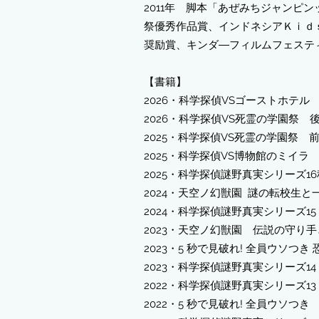
2011年 脚本「あぜみちジャンピンッ
祭優秀作品賞、インドネシアＫｉｄ
奨励賞、キンダ―フィルムフェステ
【書籍
】
​2026・
科学探偵VS
ゴーストホテル
2026・科学探偵VS死霊の学園祭 
2025・科学探偵VS死霊の学園祭 
2025・
科学探偵VS博物館のミイラ
2025・科学探偵謎野真実シリーズ1
2024・天空ノ幻獣園 謎の転校生と
2024・科学探偵謎野真実シリーズ15
2023・天空ノ幻獣園 伝説の守り
2023・5 秒で見破れ! 全員ウソつ
2023
・
科学探偵謎野真実シリーズ14
2022・
科学探偵謎野真実シリーズ13
2022・5 秒で見破れ! 全員ウソつき