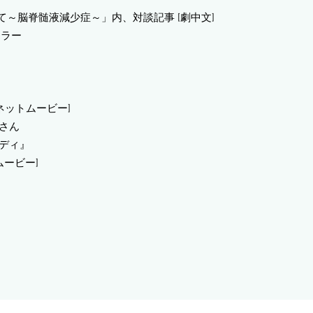
て～脳脊髄液減少症～」内、対談記事 [劇中文]
ュラー
ネットムービー]
子さん
ロディ』
ムービー]