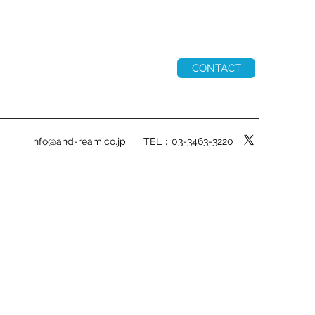
CONTACT
info@and-ream.co.jp
TEL：03-3463-3220