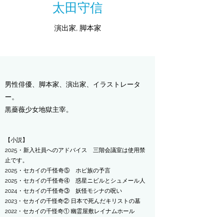
太田守信
演出家
,
脚本家
男性
俳優
、
脚本家
、
演出家
、
イラストレータ
ー
。
黒薔薇少女地獄
主宰。
【小説】
​2025・新入社員へのアドバイス 三階会議室は使用禁
止です。
2025・セカイの千怪奇⑤ ホピ族の予言
2025・セカイの千怪奇④ 惑星ニビルとシュメール人
2024・セカイの千怪奇③ 妖怪モシナの呪い
2023・セカイの千怪奇② 日本で死んだキリストの墓
2022・セカイの千怪奇① 幽霊屋敷レイナムホール