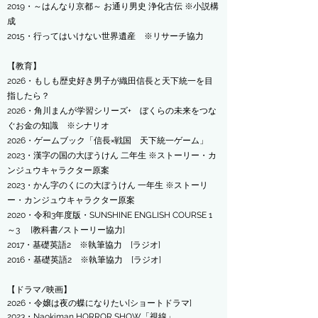
2019・～はんなり京都～ お通り男史 浄化古伝 ※小説構
成
2015・行ってはいけない世界遺産 ※リサーチ協力
【教育】
2026・もしも歴史好き男子が織田信長と天下統一を目
指したら？
2026・角川まんが学習シリーズ+ ぼくらの未来をつな
ぐお金の知識 ※シナリオ
2026・ゲームブック「信長×戦国 天下統一ゲーム」
2023・漢字の国の大ぼうけん
二年生 ※ストーリー・カ
ンジュウキャラクター原案
2023・かん字のくにの大ぼうけん 一年生 ※ストーリ
ー・カンジュウキャラクター原案
2020・令和3年度版・SUNSHINE ENGLISH COURSE 1
～3
[教科書/ストーリー協力]
2017・基礎英語2 ※執筆協力 [ラジオ]
2016・基礎英語2 ※執筆協力 [ラジオ]
【ドラマ/映画】
​2026・令嬢は夜の蝶になりたい[ショートドラマ]
2023・Naokiman HORROR SHOW「視線」