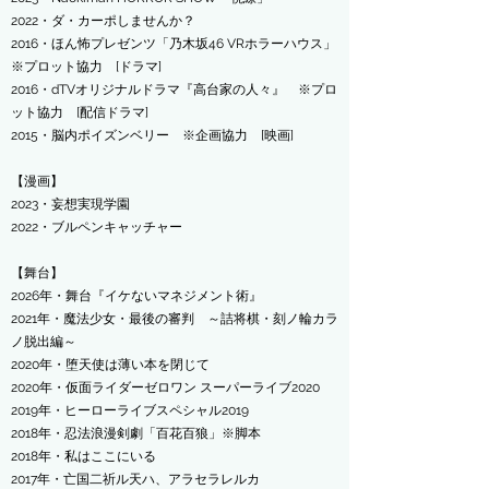
​2022・ダ・カーポしませんか？
2016・ほん怖プレゼンツ「乃木坂46 VRホラーハウス」
※プロット協力 [ドラマ]
2016・dTVオリジナルドラマ『高台家の人々』 ※プロ
ット協力 [配信ドラマ]
2015・脳内ポイズンベリー ※企画協力 [映画]
【漫画】
​2023・妄想実現学園
​2022・ブルペンキャッチャー
【舞台】
​2026年・舞台『イケないマネジメント術』
2021年・魔法少女・最後の審判 ～詰将棋・刻ノ輪カラ
ノ脱出編～
​2020年・堕天使は薄い本を閉じて
2020年・仮面ライダーゼロワン スーパーライブ2020
2019年・ヒーローライブスペシャル2019
2018年・忍法浪漫剣劇「百花百狼」※脚本
2018年・私はここにいる
2017年・亡国二祈ル天ハ、アラセラレルカ