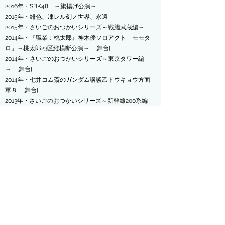
2016年・SBK48 ～旗揚げ公演～
2015年・緋色、凍レル刻ノ世界、永遠
2015年・さいごのおつかいシリーズ～戦艦武蔵編～
2014年・『職業：桃太郎』神木優ソロアクト「モモタ
ロ」～桃太郎23区縦横断公演～ [舞台]
2014年・さいごのおつかいシリーズ～東京タワー編
～ [舞台]
2014年・七井コム斎のガンダム講談乙トウキョウ方面
軍８ [舞台]
2013年・さいごのおつかいシリーズ～新幹線200系編
～ [舞台]
2013年・天使はエロ本を閉じて [舞台]
2013年・Dream cast [朗読劇]
2013年・Battle of Delusions [朗読劇]
2013年・日本非リア充同盟最期の一日 [朗読劇]
2013年・私は猫になりたい、できれば黒猫に【反転
ver.】 [舞台]
2012年・さかいめ [ラジオドラマ]
2012年・Gothic & Lolita Fantasia [舞台]
2012年・私は猫になりたい、できれば黒猫に [舞台]
2012年・Dead End [舞台]