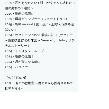
​2025・私があなたといる理由〜グアムを訪れた３
組の男女の１週間〜
​2025・晩酌の流儀4
​2025・職場ギャンブラー（ショートドラマ）
2025・相棒season23 第16話「花は咲く場所を選
ばない」
2024・オクトーSeason2 最後の告白（オクトー
～感情捜査官 心野朱梨～ Season2」 Huluオリジ
ナルストーリー ）
2024・インスタントループ
2024・晩酌の流儀３
2024・君が獣になる前に
2024・ハコビヤ
【WEBTOON】
​2026・ゼロの救世主 ～魔力０から固有スキルで
世界を救う～
【スーパー戦隊シリーズ】
​2025・ナンバーワン戦隊ゴジュウジャー第26話