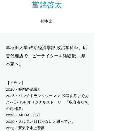
當銘啓太
​脚本家
早稲田大学 政治経済学部 政治学科卒。広
告代理店でコピーライターを経験後、脚
本家へ。
【ドラマ】
2026・晩酌の流儀5
2026・パンチドランクウーマン-脱獄するまであ
と××日- Tverオリジナルストーリー「収容者たち
の前日譚」
​2026・AKIBA LOST
​2026・人は見た目じゃないと思ってた。
​2025・新東京水上警察