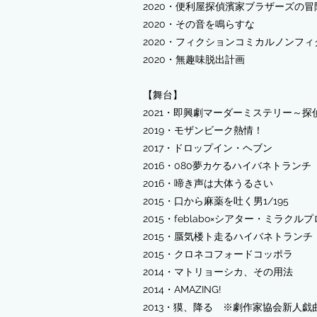
2020・便利屋探偵濱家ブラザーズの冒
2020・その音を鳴らすな
​2020・フィクションコミカルノンフ
​2020・無趣味脱出計画
【舞台】
2021・即興劇マーダーミステリー～探
​2019・モザンビーク熱情！
2017・ドロップイン・ヘブン
2016・080夢カケるハイバネトランチ
2016・啼き声は大体うるさい
2015・口から麻薬を吐く男1/195
2015・feblabo×シアター・ミラ
2015・蜃気楼ト走るハイバネトランチ
2015・クロネコフォードコッポラ
2014・マトリョーシカ、その用法
2014・AMAZING!
2013・獏、降る ※劇作家協会新人