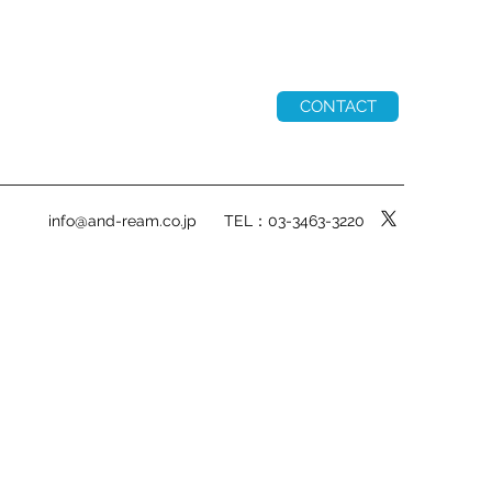
CONTACT
info@and-ream.co.jp
TEL：03-3463-3220