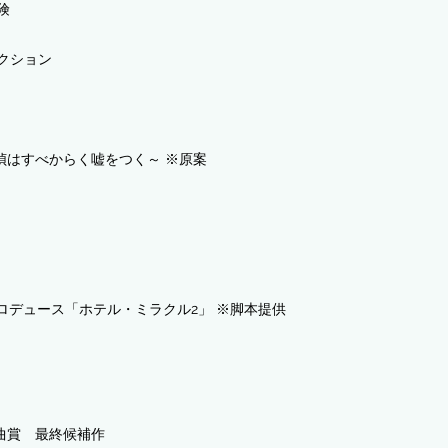
険
ィクション
偵はすべからく嘘をつく～ ※原案
クルプロデュース「ホテル・ミラクル2」 ※脚本提供
戯曲賞 最終候補作