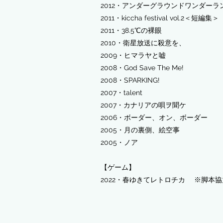
2012・アンダーグラウンドワンダーラ
2011・kiccha festival vol.2＜短編集＞
2011・38.5℃の裸眼
2010・衛星放送に殺意を、
2009・ヒマラヤと嘘
2008・God Save The Me!
2008・SPARKING!
2007・talent
2007・カナリアの唄ヲ聞ケ
2006・ボーダー、オン、ボーダー
2005・月の裏側、絵空事
2005・ノア
【ゲーム】
2022・春ゆきてレトロチカ ※脚本協