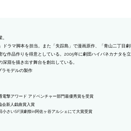
業。
方法」ドラマ脚本を担当。また「失踪島」で漫画原作、「青山二丁目
密な作品作りを得意としている。2005年に劇団ハイバネカナタを
の深淵を描き出す舞台を創出している。
プラモデルの製作
通電撃アワード
アドベンチャー部門最優秀賞を受賞
家協会新人戯曲賞入賞
回小さいSF演劇祭in阿佐ヶ谷アルシェにて大賞受賞