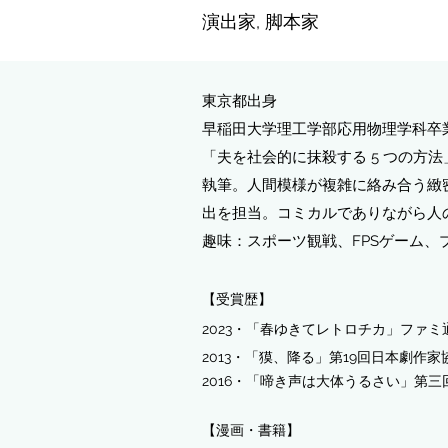
演出家
,
脚本家
東京都出身
早稲田大学理工学部応用物理学科卒
「夫を社会的に抹殺する 5 つの
執筆。人間模様が複雑に絡み合う緻
出を担当。コミカルでありながら人
趣味：スポーツ観戦、FPSゲーム、
【受賞歴】
2023・「春ゆきてレトロチカ」
ファミ
2013・「獏、降る」第19回日本劇作
2016・「啼き声は大体うるさい」第三
【漫画・書籍】