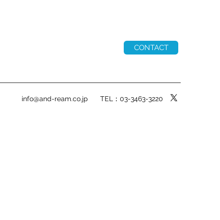
CONTACT
info@and-ream.co.jp
TEL：03-3463-3220