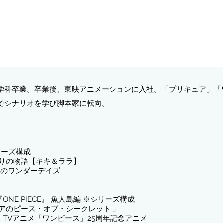
学科卒業。卒業後、東映アニメーションに入社。「プリキュア」「
等でシナリオを学び脚本家に転向。
リーズ構成
まりの物語【キキ＆ララ】
アのワンダーデイズ
ION 『ONE PIECE』 魚人島編 ※シリーズ構成
レアのピース・オブ・シークレット 」
TTER」 TVアニメ「ワンピース」25周年記念アニメ