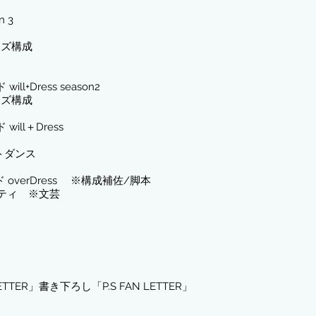
 3
ーズ構成
ll+Dress season2
ーズ構成
ill＋Dress
トダンス
overDress
※構成補佐/脚本
リティ
※文芸
N LETTER」書き下ろし「P.S FAN LETTER
」