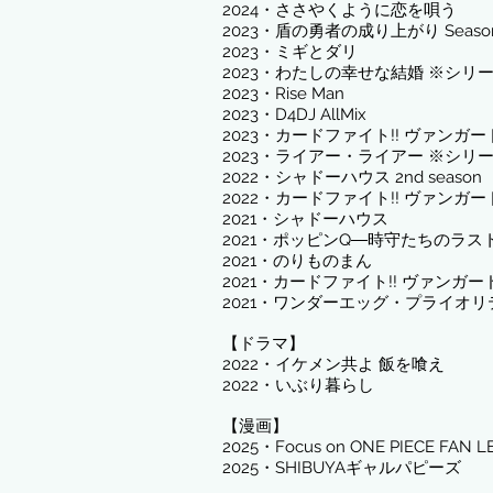
2024・ささやくように恋を唄う
2023・盾の勇者の成り上がり Season
​2023・ミギとダリ
2023・わたしの幸せな結婚 ※シリ
​2023・Rise Man
2023・D4DJ AllMix​
​2023・カードファイト!! ヴァンガード wi
​2023・ライアー・ライアー ※シリ
​2022・シャドーハウス 2nd season
2022・カードファイト!! ヴァンガード w
​2021・シャドーハウス
​2021・ポッピンQ―時守たちのラス
2021・のりものまん
2021・カードファイト!! ヴァンガード 
2021・ワンダーエッグ・プライオ
【ドラマ】
​2022・イケメン共よ 飯を喰え
​2022・いぶり暮らし
【漫画】
​2025・
Focus on ONE PIECE FA
​2025・SHIBUYAギャルパピーズ