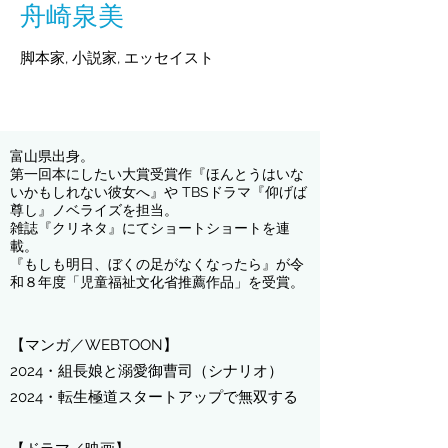
舟崎泉美
脚本家
,
小説家
,
エッセイスト
富山県出身。
第一回本にしたい大賞受賞作『ほんとうはいな
いかもしれない彼女へ』や TBSドラマ『仰げば
尊し』ノベライズを担当。
雑誌『クリネタ』にてショートショートを連
載。
​『もしも明日、ぼくの足がなくなったら』が令
和８年度「児童福祉文化省推薦作品」を受賞。
【マンガ／WEBTOON】
2024・組長娘と溺愛御曹司​（シナリオ）
2024・転生極道スタートアップで無双する