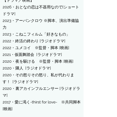
【ドラマ／映画】
2026・おとなの恋は不器用なので
[ショート
ドラマ]
2023・アーバンクロウ ※脚本、演出準備協
力
​2023・
こねこフィルム「
好きなもの」
​2022・終活の終わり
[ラジオドラマ]
​2022・ユメコイ
※監督・脚本
[映画]
​2021
・仮面舞踏会
[ラジオドラマ]
2020・夜を駆ける ※監督・脚本
[映画]
2020・隣人
[ラジオドラマ]
2020・その怒りその怒り、私が代わりま
す！
[ラジオドラマ]
2020・裏アカインフルエンサー
[ラジオドラ
マ]
2017・愛に渇く-thirst for love- ※共同脚本
[映画]