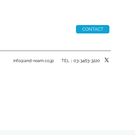
CONTACT
info@and-ream.co.jp
TEL：03-3463-3220