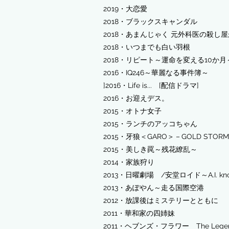
2019・大恋愛
2018・ブラックスキャンダル
2018・あまんじゃく 元外科医の殺し
2018・いつまでも白い羽根
2018・リピート～運命を変える10か
2016・IQ246～華麗なる事件簿～
]
2016・Life is... [配信ドラマ]
2016・お迎えデス。
2015・オトナ女子
2015・ランチのアッコちゃん
2015・牙狼＜GARO＞－GOLD STOR
2015・美しき罠～残花繚乱～
2014・家族狩り
2013・日曜劇場 /安堂ロイド～A.I. k
2013・あぽやん～走る国際空港
2012・放課後はミステリーとともに
2011・華和家の四姉妹
2011・ヘブンズ・フラワー The Legen