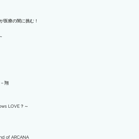
屋が医療の闇に挑む！
月～
M－翔
nows LOVE？～
d of ARCANA