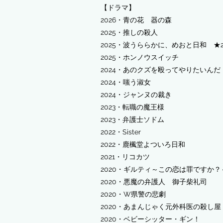
【ドラマ】
​2026・青の花 器の森
2025・推しの殺人
2025・波うららかに、めおと日和 ★
2025・ホンノウスイッチ
​2024・あのクズを殴ってやりたいんだ
​2024・嗤う淑女
​2024・ジャンヌの裁き
2023・転職の魔王様
​2023・弁護士ソドム
​2022・Sister
​2022・鹿楓堂よついろ日和
​2021・リコカツ
​2020・ギルティ～この恋は罪ですか？
2020・悪魔の弁護人 御子柴礼司
2020・W県警の悲劇
​2020・あまんじゃく元外科医の殺し
2020・ベビーシッター・ギン！