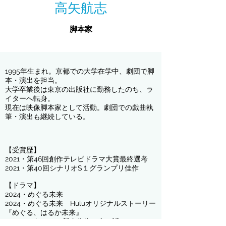
高矢航志
脚本家
1995年生まれ。京都での大学在学中、劇団で脚
本・演出を担当。
大学卒業後は東京の出版社に勤務したのち、ラ
イターへ転身。
現在は映像脚本家として活動。劇団での戯曲執
筆・演出も継続している。
【受賞歴】
2021・第46回創作テレビドラマ大賞最終選考
2021・第40回シナリオS１グランプリ佳作
【ドラマ】
2024・めぐる未来
2024・めぐる未来 Huluオリジナルストーリー
『めぐる、はるか未来』
2023・それゆけ！新内先生 全５話