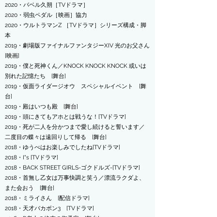
2020・バベル久朔​［TVドラマ］
2020・弱虫ペダル​［映画］協力
2020・ウルトラマンZ ​［TVドラマ］シリーズ構成・脚
本
2019・劇場版ファイナルファンタジーXIV 光のお父さん
[映画]
​2019・僕と死神くん／KNOCK KNOCK KNOCK 或いは
別れた記憶たち [舞台]
2019・仮面ライダージオウ スペシャルイベント [舞
台]
2019・殿はいつも殿 [舞台]
2019・頭にきてもアホとは戦うな！[TVドラマ]
2019・死が二人を分かつまで愛し続けると誓います／
二度目の蝶々は遠回りして帰る [舞台]
2018・ゆうべはお楽しみでしたね[TVドラマ]
2018・
I"s
[TVドラマ]
2018・BACK STREET GIRLS-ゴクドルズ-[TVドラマ]
2018・首無し乙女は万事快調と笑う／漂流ラクダよ、
また会おう [舞台]
2018・ミライさん [配信ドラマ]
2018・天才バカボン3 [TVドラマ]