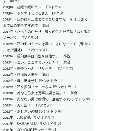
す [舞台]
2013年・超絶☆絶叫ランド [TVドラマ]
2013年・ドンマイしげるさん [アニメ]
2013年・仏の顔も三度までと言いますが、それは あく
まで仏の場合ですので [舞台]
2013年・たべものがたり 彼女のこんだて帖『恋するス
ノーパフ』 [TVドラマ]
2012年・私の中のＥテレは凄いことになってる（青山ワ
ンセグ開発） [バラエティ]
2012年・霊幻刑事は日陰を目指す」 [小説]
2012年・こい、ここぞというとき！ [舞台]
2012年・悪夢ちゃん（リサーチ） [TVドラマ]
2012年・熱海殺人事件 [舞台]
2012年・母、邂逅せし [ラジオドラマ]
2012年・私立探偵ファニーさん [ラジオドラマ]
2012年・首なし乙女は万事快調と笑ふ！ [舞台]
2012年・死なない男は棺桶で二度寝する [ラジオドラマ]
2012年・ガッ活！ [TVアニメ]
2012年・あじさいの唄 [ラジオドラマ]
2011年・JUGEMU [ラジオドラマ]
2011年・SHIBAHAMA [ラジオドラマ]
2011年・KOHOME [ラジオドラマ]