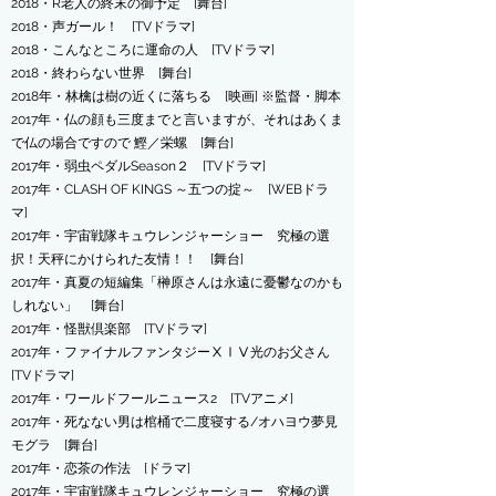
2018・R老人の終末の御予定 [舞台]
2018・声ガール！ [TVドラマ]
2018・こんなところに運命の人 [TVドラマ]
2018・終わらない世界 [舞台]
2018年・林檎は樹の近くに落ちる [映画] ※監督・脚本
2017年・仏の顔も三度までと言いますが、それはあくま
で仏の場合ですので 鰹／栄螺 [舞台]
2017年・弱虫ペダルSeason２ [TVドラマ]
2017年・CLASH OF KINGS ～五つの掟～ [WEBドラ
マ]
2017年・宇宙戦隊キュウレンジャーショー 究極の選
択！天秤にかけられた友情！！ [舞台]
2017年・真夏の短編集「榊原さんは永遠に憂鬱なのかも
しれない」 [舞台]
2017年・怪獣倶楽部 [TVドラマ]
2017年・ファイナルファンタジーⅩⅠⅤ光のお父さん
[TVドラマ]
2017年・ワールドフールニュース2 [TVアニメ]
2017年・死なない男は棺桶で二度寝する/オハヨウ夢見
モグラ [舞台]
2017年・恋茶の作法 [ドラマ]
2017年・宇宙戦隊キュウレンジャーショー 究極の選