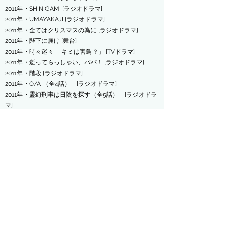
2011年・SHINIGAMI [ラジオドラマ]
2011年・UMAYAKAJI [ラジオドラマ]
2011年・全てはクリスマスの為に [ラジオドラマ]
2011年・陛下に届け [舞台]
2011年・時々迷々 「キミは害鳥？」 [TVドラマ]
2011年・逝ってらっしゃい、パパ！ [ラジオドラマ]
2011年・階段 [ラジオドラマ]
2011年・O/A （全4話） [ラジオドラマ]
2011年・霊幻刑事は日陰を探す（全5話） [ラジオドラ
マ]
2011年・山田夫妻の軋轢と意外な解決策 [ラジオドラ
マ]
2011年・じゃ、またな [ラジオドラマ]
2011年・三丁目の夕日 夕焼けの詩（全5話） [ラジオ
ドラマ]
2011年・よーいドン！！死神くん [舞台]
2011年・おうちの神様 [TVドラマ]
2011年・おい！麗子さんがご機嫌ナナメだぞ！！（全4
話） [ラジオドラマ]
2011年・三丁目の夕日～冬編～（全4話） [ラジオドラ
マ]