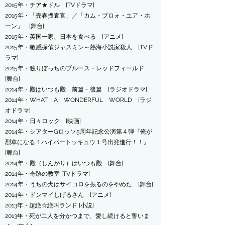
2015年・チア★ドル [TVドラマ]
2015年・「売春捜査官」／「カム・ブロォ・ユア・ホ
ーン」 [舞台]
2015年・英国一家、日本を食べる [アニメ]
2015年・敏感探偵ジャスミン～熱海小説家殺人 [TVド
ラマ]
2015年・独りぼっちのブルース・レッドフィールド
[舞台]
2014年・殿はいつも殿 前篇・後篇 [ラジオドラマ]
2014年・WHAT A WONDERFUL WORLD [ラジ
オドラマ]
2014年・日々ロック [映画]
2014年・シアターGロッソ5周年記念公演第４弾『俺が
烈車になる！ハイパートッキュウ１号出発進行！！』
[舞台]
2014年・殿（しんがり）はいつも殿 [舞台]
2014年・奇跡の教室 [TVドラマ]
2014年・うちの犬はサイコロを振るのをやめた [舞台]
2014年・ドンマイしげるさん [アニメ]
2013年・超絶☆絶叫ランド [小説]
2013年・死が二人を分かつまで、愛し続けると誓いま